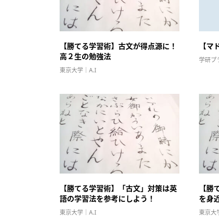
【勝てる学習術】古文が得点源に！
【マ
高２生の勉強法
学研プ
東京大学｜A.I
【勝てる学習術】「古文」対策は英
【勝
語の学習法を参考にしよう！
を身
東京大学｜A.I
東京大学