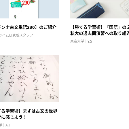
ドンナ古文単語230】のご紹介
【勝てる学習術】「国語」の
私大の過去問演習への取り組
ライム研究所スタッフ
東京大学｜Y.S
てる学習術】まずは古文の世界
近に感じよう！
｜A.I