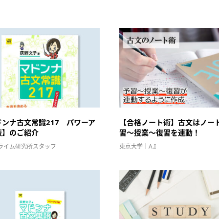
ドンナ古文常識217 パワーア
【合格ノート術】古文はノー
版】のご紹介
習～授業～復習を連動！
ライム研究所スタッフ
東京大学｜A.I