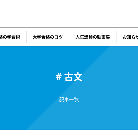
格の
学習術
大学合格
のコツ
人気講師の
動画集
お知ら
# 古文
記事一覧