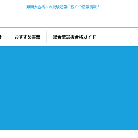
難関大合格への
受験勉強に
役立つ情報満載！
せ
おすすめ書籍
総合型選抜
合格ガイド