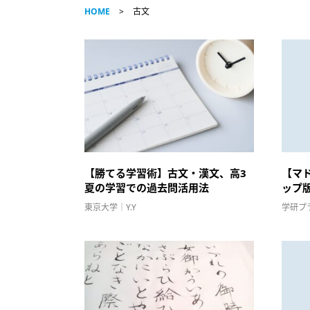
HOME
古文
【勝てる学習術】古文・漢文、高3
【マ
夏の学習での過去問活用法
ップ
東京大学｜Y.Y
学研プ