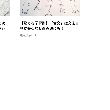
２次・
【勝てる学習術】「古文」は文法事
み方
項が盤石なら得点源にも！
東京大学｜A.I