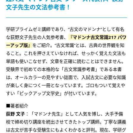
文子先生の文法参考書！
学研プライムゼミ講師であり、“古文のマドンナ”として有名
な荻野文子先生の人気参考書、
『マドンナ古文常識217 パワ
ーアップ版』
をご紹介。“古文常識”とは、古典の世界観を知
ること。これを押さえていなければ、せっかく覚えた文法も
単語も使いこなせず、文章を正確に読むことはできません。
受験界で初めての本格的な「古文常識参考書」である本書
は、オールカラーの見やすい誌面で、入試古文に必要な知識
が楽しく身につく一冊となっています。ゴロもついて覚えや
すい「ピックアップ文学史」が付いています。
■著者紹介
荻野 文子
：「マドンナ先生」として人気を博し、大手予備
校で締め切り講座を続出させてきたトップ講師。丁寧な講義
は古文が苦手な受験生にもよくわかると評判。現在、学研グ