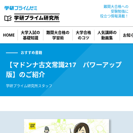
難関大合格への
受験勉強に
役立つ情報満載！
大学入試の
難関大合格の
大学合格
人気講師の
HOME
お知
基礎知識
学習術
のコツ
動画集
おすすめ書籍
【マドンナ古文常識217 パワーアップ
版】のご紹介
学研プライム研究所スタッフ