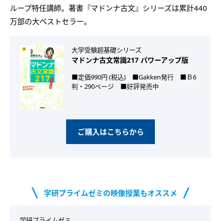
ループ特任講師。著書『マドンナ古文』シリーズは累計440
万部の大ベストセラー。
大学受験超基礎シリーズ
マドンナ古文常識217 パワーアップ版
■定価990円 (税込) ■Gakken発行 ■Ｂ6
判・290ページ ■好評発売中
ご購入はこちらから
学研プライムゼミの映像授業もオススメ
学研プライムゼミ