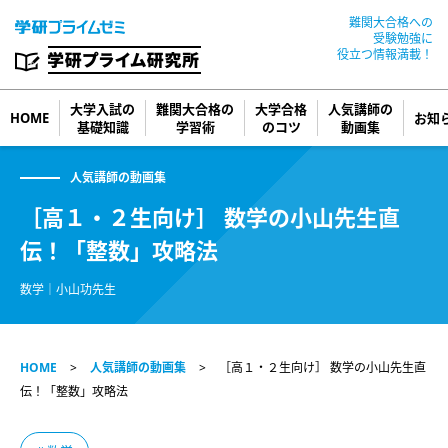
難関大合格への
受験勉強に
役立つ情報満載！
大学入試の
難関大合格の
大学合格
人気講師の
HOME
お知
基礎知識
学習術
のコツ
動画集
人気講師の動画集
［高１・２生向け］ 数学の小山先生直
伝！「整数」攻略法
数学｜小山功先生
HOME
人気講師の動画集
［高１・２生向け］ 数学の小山先生直
伝！「整数」攻略法