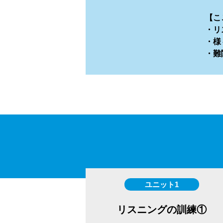
【こ
・リ
・様
・難
ユニット1
リスニングの訓練①