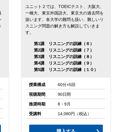
、
ユニット２では、TOEICテスト、大阪大、
扱
一橋大、東京外国語大、東京大の過去問を
ン
扱います。各大学の難問も扱い、難しいリ
き
スニング問題の解き方も解説していきま
す。
第1講 リスニングの訓練（６）
第2講 リスニングの訓練（７）
第3講 リスニングの訓練（８）
第4講 リスニングの訓練（９）
第5講 リスニングの訓練（１０）
授業構成
60分×5回
視聴期間
90日間
推奨時期
8・9月
受講料
14,080円（税込）
購入する