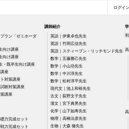
ログイ
講師紹介
学
初
講プラン「ゼミホーダ
英語｜伊東卓也先生
英語｜竹岡広信先生
生向け講座
高
英語｜スティーブン・リッチモンド先生
生向け講座
数学｜五藤勝己先生
生・既卒生向け講座
数学｜小山功先生
策講座
数学｜中川淳先生
スト対策講座
数学｜松村淳平先生
ー試験対策講座
現代文｜池上和裕先生
対策講座
古文｜荻野文子先生
漢文｜宮下典男先生
化学｜山下如寿先生
高
物理｜高橋法彦先生
基礎力完成セット
生物｜大森 徹先生
実戦力完成セット