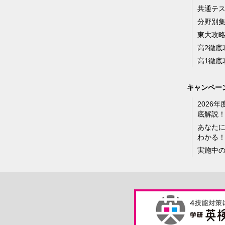
共通テ
分野別
東大攻
高2徹底
高1徹底
キャンペー
2026
底解説
あなた
わかる
実施中