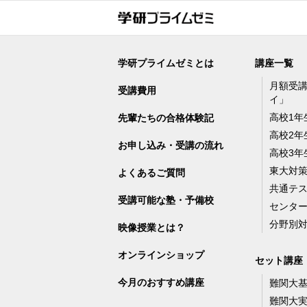
学研プライムゼミとは
講座一覧
月額受
受講費用
イ」
高校1年
先輩たちの合格体験記
高校2年
お申し込み・受講の流れ
高校3年
東大対
よくあるご質問
共通テ
受講可能な塾・予備校
センタ
分野別
映像授業とは？
オンラインショップ
セット講座
今月のおすすめ講座
難関大
難関大