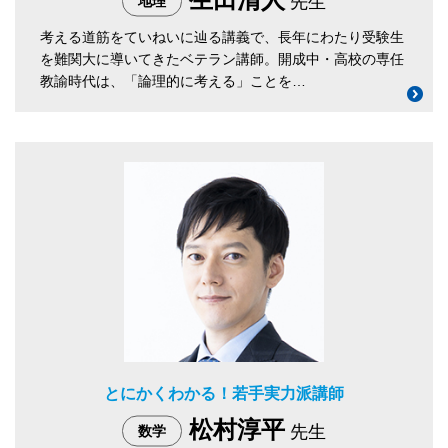
先生
地理
考える道筋をていねいに辿る講義で、長年にわたり受験生
を難関大に導いてきたベテラン講師。開成中・高校の専任
教諭時代は、「論理的に考える」ことを…
とにかくわかる！若手実力派講師
松村淳平
先生
数学