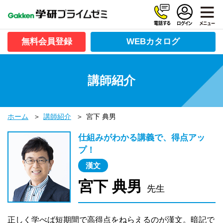
無料会員登録
WEBカタログ
講師紹介
ホーム
講師紹介
宮下 典男
仕組みがわかる講義で、得点アッ
プ！
漢文
宮下 典男
先生
正しく学べば短期間で高得点をねらえるのが漢文。暗記で