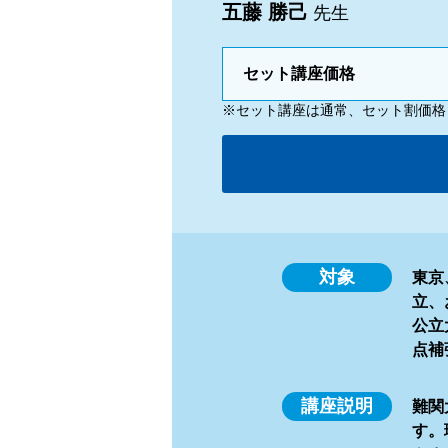
五藤 勝己
先生
セット講座価格
※セット講座は通常、セット割価格
対象
東京
立、
公立
点補
講座説明
難関
す。