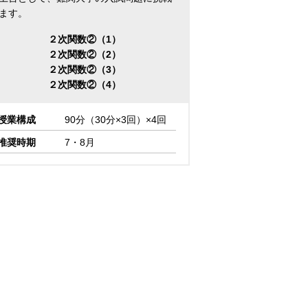
ます。
２次関数②（1）
２次関数②（2）
２次関数②（3）
２次関数②（4）
授業構成
90分（30分×3回）×4回
推奨時期
7・8月