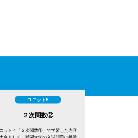
ユニット5
２次関数②
ニット４「２次関数①」で学習した内容
土台として、難関大学の入試問題に挑戦