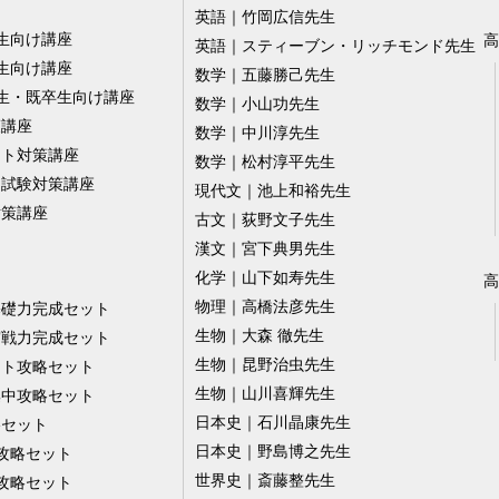
英語｜竹岡広信先生
生向け講座
高
英語｜スティーブン・リッチモンド先生
生向け講座
数学｜五藤勝己先生
生・既卒生向け講座
数学｜小山功先生
策講座
数学｜中川淳先生
スト対策講座
数学｜松村淳平先生
ー試験対策講座
現代文｜池上和裕先生
対策講座
古文｜荻野文子先生
漢文｜宮下典男先生
化学｜山下如寿先生
高
物理｜高橋法彦先生
基礎力完成セット
生物｜大森 徹先生
実戦力完成セット
生物｜昆野治虫先生
スト攻略セット
生物｜山川喜輝先生
集中攻略セット
日本史｜石川晶康先生
略セット
日本史｜野島博之先生
攻略セット
世界史｜斎藤整先生
攻略セット