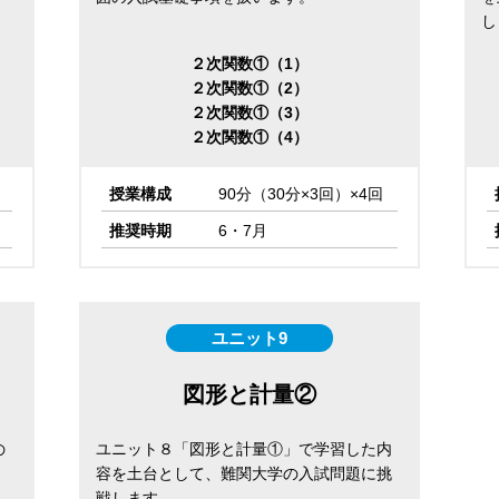
し
２次関数①（1）
２次関数①（2）
２次関数①（3）
２次関数①（4）
授業構成
90分（30分×3回）×4回
推奨時期
6・7月
ユニット9
図形と計量②
の
ユニット８「図形と計量①」で学習した内
容を土台として、難関大学の入試問題に挑
戦します。