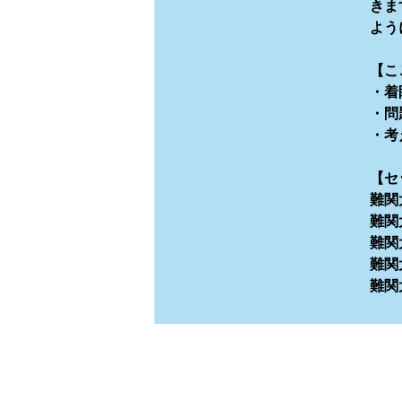
きま
よう
【こ
・着
・問
・考
【セ
難関
難関
難関
難関
難関