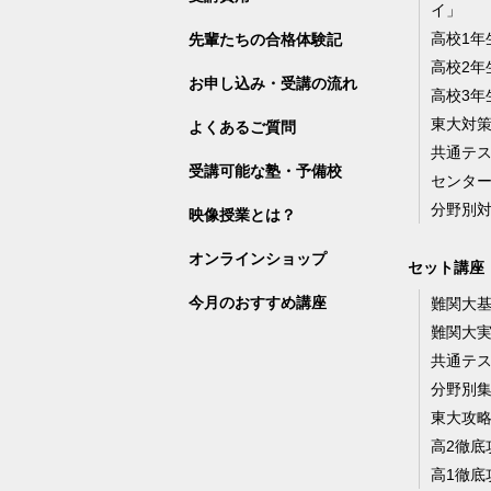
イ」
高校1年
先輩たちの合格体験記
高校2年
お申し込み・受講の流れ
高校3年
東大対
よくあるご質問
共通テ
受講可能な塾・予備校
センタ
分野別
映像授業とは？
オンラインショップ
セット講座
今月のおすすめ講座
難関大
難関大
共通テ
分野別
東大攻
高2徹底
高1徹底