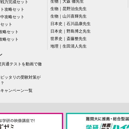
生物｜大森 徹先生
実戦力完成セット
生物｜昆野治虫先生
スト攻略セット
生物｜山川喜輝先生
集中攻略セット
日本史｜石川晶康先生
略セット
日本史｜野島博之先生
攻略セット
世界史｜斎藤整先生
攻略セット
地理｜生田清人先生
ン
年度共通テストを動画で徹
！
にピッタリの受験対策が
！？
のキャンペーン一覧