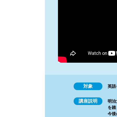
対象
英語
講座説明
明治
を踏
今後