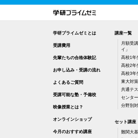
学研プライムゼミとは
講座一覧
月額受
受講費用
イ」
高校1年
先輩たちの合格体験記
高校2年
お申し込み・受講の流れ
高校3年
東大対
よくあるご質問
共通テ
受講可能な塾・予備校
センタ
分野別
映像授業とは？
オンラインショップ
セット講座
今月のおすすめ講座
難関大