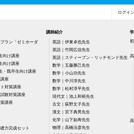
ログイ
講師紹介
学
初
講プラン「ゼミホーダ
英語｜伊東卓也先生
英語｜竹岡広信先生
生向け講座
高
英語｜スティーブン・リッチモンド先生
生向け講座
数学｜五藤勝己先生
生・既卒生向け講座
数学｜小山功先生
策講座
数学｜中川淳先生
スト対策講座
数学｜松村淳平先生
ー試験対策講座
現代文｜池上和裕先生
対策講座
古文｜荻野文子先生
漢文｜宮下典男先生
化学｜山下如寿先生
高
物理｜高橋法彦先生
基礎力完成セット