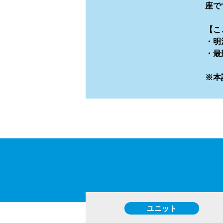
座で
【こ
・明
・最
※本
ユニット