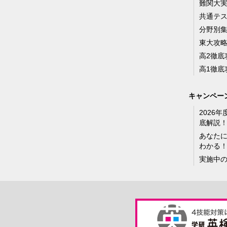
難関大
共通テ
分野別
東大攻
高2徹底
高1徹底
キャンペー
2026
底解説
あなた
わかる
実施中