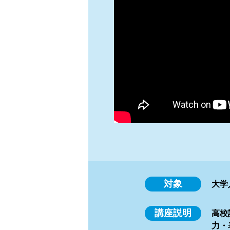
対象
大学
講座説明
高校
力・