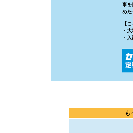
事を
めた
【こ
・大
・入
も