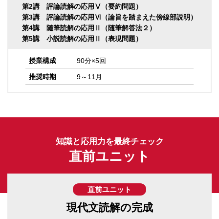
第2講 評論読解の応用Ⅴ（要約問題）
第3講 評論読解の応用Ⅵ（論旨を踏まえた傍線部説明）
第4講 随筆読解の応用Ⅱ（随筆解答法２）
第5講 小説読解の応用Ⅱ（表現問題）
授業構成
90分×5回
推奨時期
9～11月
知識と応用力を最終チェック
直前ユニット
直前ユニット
現代文読解の完成