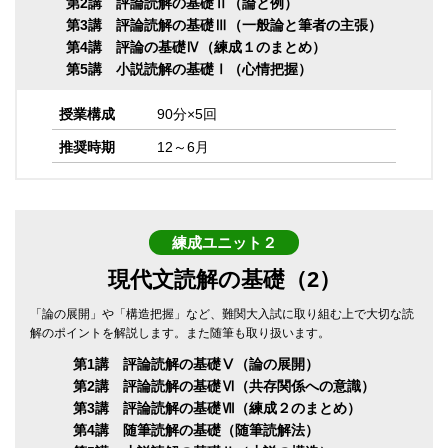
第2講 評論読解の基礎Ⅱ（論と例）
第3講 評論読解の基礎Ⅲ（一般論と筆者の主張）
第4講 評論の基礎Ⅳ（練成１のまとめ）
第5講 小説読解の基礎Ⅰ（心情把握）
授業構成
90分×5回
推奨時期
12～6月
練成ユニット２
現代文読解の基礎（2）
「論の展開」や「構造把握」など、難関大入試に取り組む上で大切な読
解のポイントを解説します。また随筆も取り扱います。
第1講 評論読解の基礎Ⅴ（論の展開）
第2講 評論読解の基礎Ⅵ（共存関係への意識）
第3講 評論読解の基礎Ⅶ（練成２のまとめ）
第4講 随筆読解の基礎（随筆読解法）