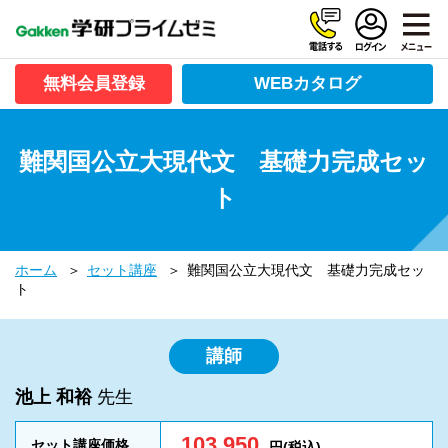
無料会員登録
WEBカタログ
難関国公立大現代文 基礎力完成セッ
ト
ホーム
セット講座
難関国公立大現代文 基礎力完成セッ
ト
講師
池上 和裕
先生
103,950
セット講座価格
円(税込)