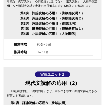
単純な「内容説明」「心情把握」だけでなく「逆説説明」「人物関係説
明」など難関大入試で定番の出題形式に対する解答力を養成します。
第1講 評論読解の応用Ⅰ（傍線部説明１）
第2講 評論読解の応用Ⅰ（傍線部説明２）
第3講 評論読解の応用Ⅲ（逆説説明）
第4講 随筆読解の応用Ⅰ（随筆解答法１）
第5講 小説読解の応用Ⅰ（人物関係）
授業構成
90分×5回
推奨時期
9～11月
実戦ユニット２
現代文読解の応用（2）
「比喩説明問題」「要約問題」など、差がつきやすい問題で得点できる
解答力を養成します。
第1講 評論読解の応用Ⅳ（比喩説明）