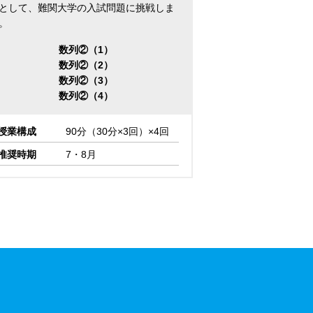
として、難関大学の入試問題に挑戦しま
。
数列②（1）
数列②（2）
数列②（3）
数列②（4）
授業構成
90分（30分×3回）×4回
推奨時期
7・8月