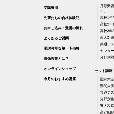
月額受
受講費用
イ」
高校1年
先輩たちの合格体験記
高校2年
お申し込み・受講の流れ
高校3年
東大対
よくあるご質問
共通テ
受講可能な塾・予備校
センタ
分野別
映像授業とは？
オンラインショップ
セット講座
今月のおすすめ講座
難関大
難関大
共通テ
分野別
東大攻
高2徹底