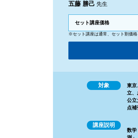
五藤 勝己
先生
セット講座価格
※セット講座は通常、セット割価格
対象
東京
立、
公立
点補
講座説明
数学
測」