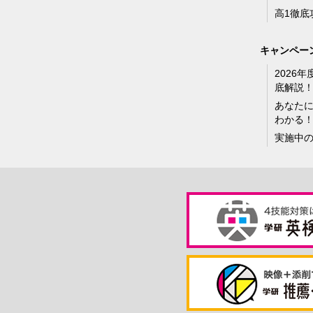
高1徹底
キャンペー
2026
底解説
あなた
わかる
実施中