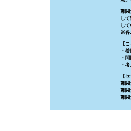
難関
して
して
※各
【こ
・着
・問
・考
【セ
難関
難関
難関