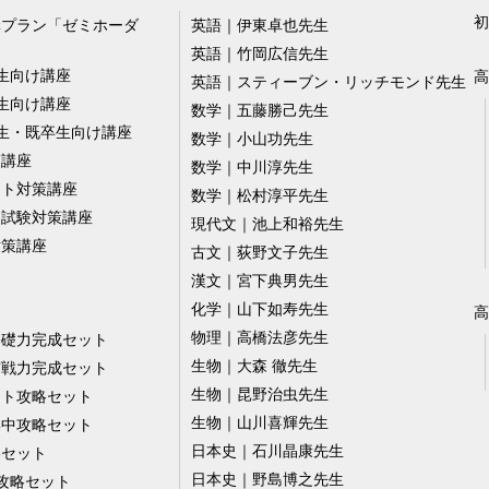
初
講プラン「ゼミホーダ
英語｜伊東卓也先生
英語｜竹岡広信先生
生向け講座
高
英語｜スティーブン・リッチモンド先生
生向け講座
数学｜五藤勝己先生
生・既卒生向け講座
数学｜小山功先生
策講座
数学｜中川淳先生
スト対策講座
数学｜松村淳平先生
ー試験対策講座
現代文｜池上和裕先生
対策講座
古文｜荻野文子先生
漢文｜宮下典男先生
化学｜山下如寿先生
高
物理｜高橋法彦先生
基礎力完成セット
生物｜大森 徹先生
実戦力完成セット
生物｜昆野治虫先生
スト攻略セット
生物｜山川喜輝先生
集中攻略セット
日本史｜石川晶康先生
略セット
日本史｜野島博之先生
攻略セット