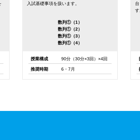
を
入試基礎事項を扱います。
台
す
数列①（1）
数列①（2）
数列①（3）
数列①（4）
授業構成
90分（30分×3回）×4回
推奨時期
6・7月