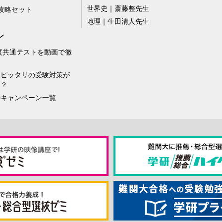
世界史｜斎藤整先生
攻略セット
地理｜生田清人先生
ン
年度共通テストを動画で徹
！
にピッタリの受験対策が
！？
のキャンペーン一覧