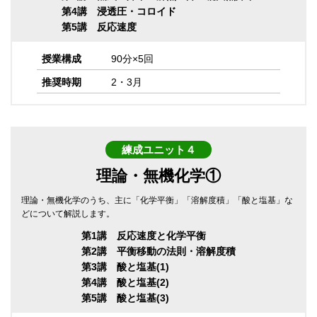
第4講 浸透圧・コロイド
第5講 反応速度
授業構成
90分×5回
推奨時期
2・3月
練成ユニット４
理論・無機化学①
理論・無機化学のうち、主に「化学平衡」「溶解度積」「酸と塩基」な
どについて解説します。
第1講 反応速度と化学平衡
第2講 平衡移動の法則・溶解度積
第3講 酸と塩基(1)
第4講 酸と塩基(2)
第5講 酸と塩基(3)