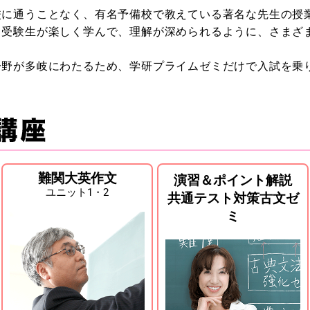
校に通うことなく、有名予備校で教えている著名な先生の授
、受験生が楽しく学んで、理解が深められるように、さまざ
分野が多岐にわたるため、学研プライムゼミだけで入試を乗
難関大英作文
演習＆ポイント解説
ユニット1・2
共通テスト対策古文ゼ
ミ