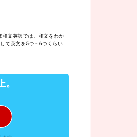
ば和文英訳では、和文をわか
対して英文を
5
つ～
6
つくらい
上。