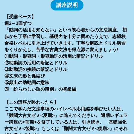
講座説明
【受講ペース】
週2～3回ずつ
「動詞の活用も知らない」という初心者からの文法講座。 初
歩から丁寧に学習し、基礎力を十分に固めたうえで、志望校
合格レベルに引き上げていきます。丁寧な解説とドリル演習
をくりかえし、苦手な古典文法を得点源に変えましょう!
①動詞・形容詞・形容動詞の活用の暗記とドリル
②助動詞の活用の暗記とドリル
③助動詞の接続の暗記とドリル
④文末の形と係結び
⑤頻出の助動詞の意味
⑥「紛らわしい語の識別」の初級編
【この講座が終わったら】
ここで学んだ文法事項のハイレベル応用編を学びたい人は、
「難関大古文ゼミ<夏期>」に進んでください。 通期レギュラ
ー講座の<前期>を修了している人は、引き続き、「基礎強化
古文ゼミ<後期>」もしくは「難関大古文ゼミ<後期>」にそれ