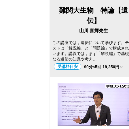
難関大生物 特論【遺
伝】
山川 喜輝先生
この講座では，遺伝について学びます。テ
ストは「解説編」と「問題編」で構成され
います。講義では，まず「解説編」で基礎
なる遺伝の知識や考え…
受講料目安
90分×5回 19,250円～