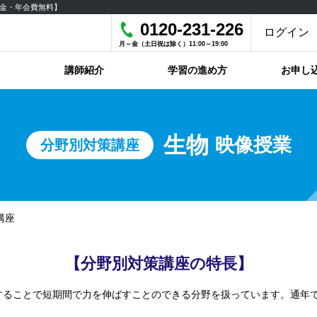
金・年会費無料】
0120-231-226
ログイン
月～金（土日祝は除く）11:00～19:00
講師紹介
学習の進め方
お申し
生物
映像授業
分野別対策講座
講座
【分野別対策講座の特長】
することで短期間で力を伸ばすことのできる分野を扱っています。通年