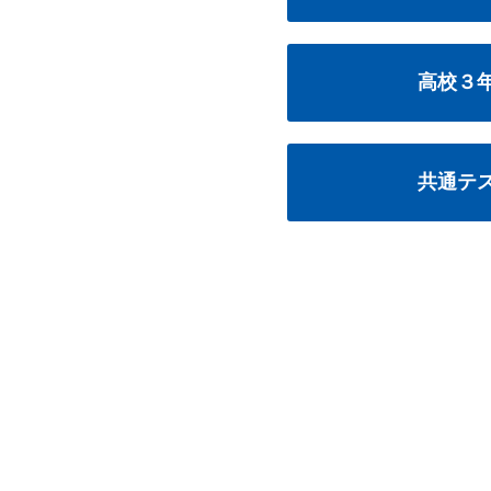
高校３
共通テ