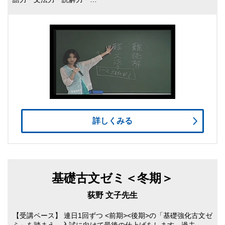
詳しくみる
基礎古文ゼミ＜冬期＞
荻野 文子先生
【受講ペース】 連日1回ずつ <前期><後期>の「基礎強化古文ゼ
ミ」を踏まえ、入試に向けて最後の仕上げをします。過去…