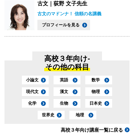
古文｜荻野 文子先生
古文のマドンナ！ 信頼の名講義
プロフィールを見る
高校３年向け-
その他の科目
小論文
英語
数学
現代文
漢文
物理
化学
生物
日本史
世界史
地理
高校３年向け講座一覧に戻る