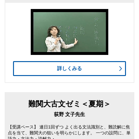
詳しくみる
難関大古文ゼミ＜夏期＞
荻野 文子先生
【受講ペース】 連日1回ずつ よく出る文法識別と、難読解に焦
点を当て、難関大の狙いを明らかにします。 一つの設問に、単
語力・文法力・読解力・…