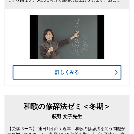
詳しくみる
和歌の修辞法ゼミ＜冬期＞
荻野 文子先生
【受講ペース】 連日1回ずつ 近年、和歌の修辞法を問う問題が