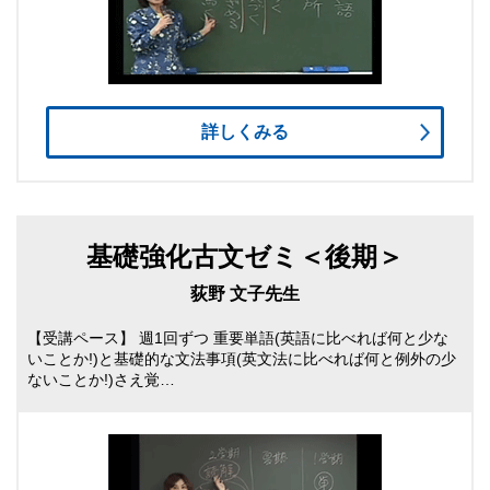
詳しくみる
基礎強化古文ゼミ＜後期＞
荻野 文子先生
【受講ペース】 週1回ずつ 重要単語(英語に比べれば何と少な
いことか!)と基礎的な文法事項(英文法に比べれば何と例外の少
ないことか!)さえ覚…